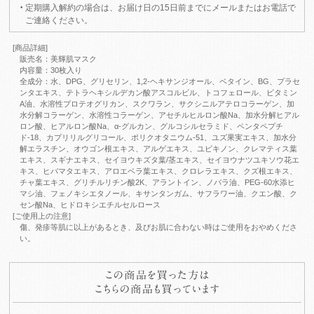
定期購入解約の場合は、お届け日の15日前までにメールまたはお電話で
ご連絡ください。
[商品詳細]
販売名：美輝肌マスク
内容量：30枚入り
全成分：水、DPG、グリセリン、1,2-ヘキサンジオール、ベタイン、BG、プラセ
ンタエキス、テトラヘキシルデカン酸アスコルビル、トコフェロール、ビタミン
A油、水溶性プロテオグリカン、スクワラン、サクシニルアテロコラーゲン、加
水分解コラーゲン、水溶性コラーゲン、アセチルヒルロン酸Na、加水分解ヒアル
ロン酸、ヒアルロン酸Na、α-グルカン、グルコシルセラミド、ペンタペプチ
ド-18、カプリリルグリコール、ポリクオタニウム-51、ユズ果実エキス、加水分
解エラスチン、オウゴン根エキス、アルゲエキス、ユビキノン、クレマティス葉
エキス、スギナエキス、セイヨウキズタ葉/茎エキス、セイヨウナツユキソウ花エ
キス、ヒバマタエキス、アロエベラ葉エキス、クロレラエキス、クズ根エキス、
チャ葉エキス、グリチルリチン酸2K、アラントイン、ノバラ油、PEG-60水添ヒ
マシ油、フェノキシエタノール、キサンタンガム、サフラワー油、クエン酸、ク
セン酸Na、ヒドロキシエチルセルロース
[ご使用上の注意]
傷、発疹等肌に以上があるとき、及びお肌に合わない時はご使用をおやめくださ
い。